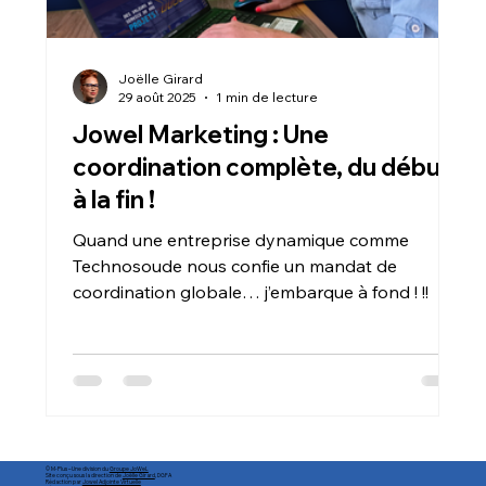
Joëlle Girard
29 août 2025
1 min de lecture
Jowel Marketing : Une
coordination complète, du début
à la fin !
Quand une entreprise dynamique comme
Technosoude nous confie un mandat de
coordination globale… j’embarque à fond ! !!
© M-Plus – Une division du
Groupe JoWeL
Site conçu sous la direction de
Joëlle Girard
, DGFA
Rédaction par
Jowel Adjointe Virtuelle