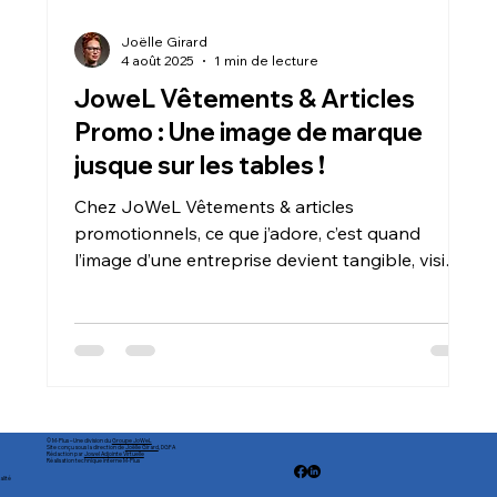
Joëlle Girard
4 août 2025
1 min de lecture
JoweL Vêtements & Articles
Promo : Une image de marque
jusque sur les tables !
Chez JoWeL Vêtements & articles
promotionnels, ce que j’adore, c’est quand
l’image d’une entreprise devient tangible, visible,
et impossible à ignorer.
© M-Plus – Une division du
Groupe JoWeL
Site conçu sous la direction de
Joëlle Girard
, DGFA
Rédaction par
Jowel Adjointe Virtuelle
Réalisation technique interne M-Plus
alité