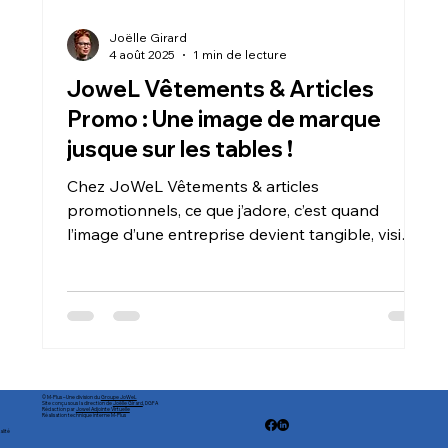
Joëlle Girard
4 août 2025
1 min de lecture
JoweL Vêtements & Articles
Promo : Une image de marque
jusque sur les tables !
Chez JoWeL Vêtements & articles
promotionnels, ce que j’adore, c’est quand
l’image d’une entreprise devient tangible, visible,
et impossible à ignorer.
© M-Plus – Une division du
Groupe JoWeL
Site conçu sous la direction de
Joëlle Girard
, DGFA
Rédaction par
Jowel Adjointe Virtuelle
Réalisation technique interne M-Plus
alité